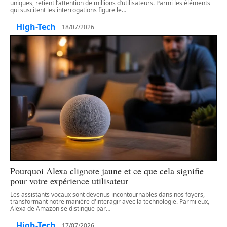
uniques, retient l’attention de millions d’utilisateurs. Parmi les éléments
qui suscitent les interrogations figure le
…
High-Tech
18/07/2026
Pourquoi Alexa clignote jaune et ce que cela signifie
pour votre expérience utilisateur
Les assistants vocaux sont devenus incontournables dans nos foyers,
transformant notre manière d'interagir avec la technologie. Parmi eux,
Alexa de Amazon se distingue par
…
High-Tech
17/07/2026