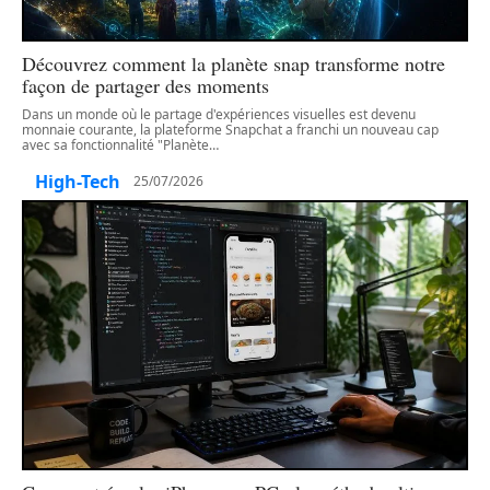
Découvrez comment la planète snap transforme notre
façon de partager des moments
Dans un monde où le partage d'expériences visuelles est devenu
monnaie courante, la plateforme Snapchat a franchi un nouveau cap
avec sa fonctionnalité "Planète
…
High-Tech
25/07/2026