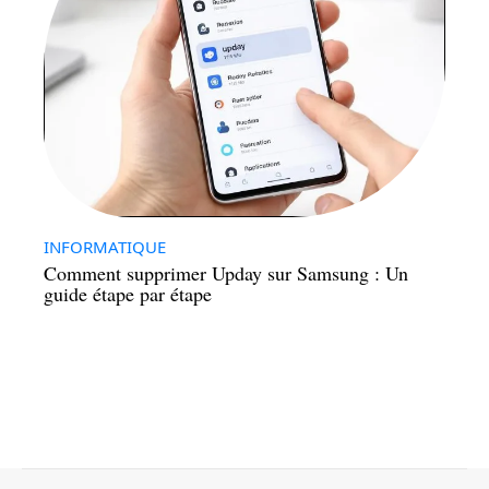
INFORMATIQUE
Comment supprimer Upday sur Samsung : Un
guide étape par étape