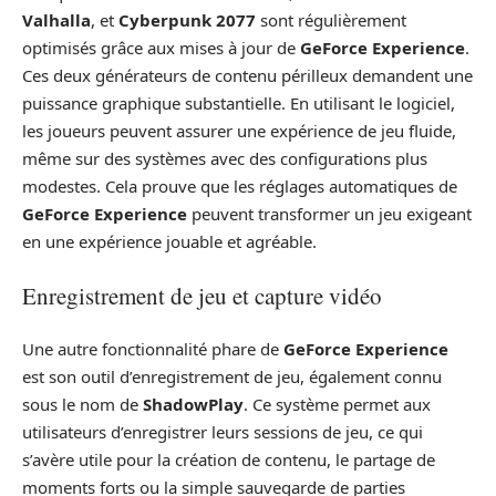
Valhalla
, et
Cyberpunk 2077
sont régulièrement
optimisés grâce aux mises à jour de
GeForce Experience
.
Ces deux générateurs de contenu périlleux demandent une
puissance graphique substantielle. En utilisant le logiciel,
les joueurs peuvent assurer une expérience de jeu fluide,
même sur des systèmes avec des configurations plus
modestes. Cela prouve que les réglages automatiques de
GeForce Experience
peuvent transformer un jeu exigeant
en une expérience jouable et agréable.
Enregistrement de jeu et capture vidéo
Une autre fonctionnalité phare de
GeForce Experience
est son outil d’enregistrement de jeu, également connu
sous le nom de
ShadowPlay
. Ce système permet aux
utilisateurs d’enregistrer leurs sessions de jeu, ce qui
s’avère utile pour la création de contenu, le partage de
moments forts ou la simple sauvegarde de parties