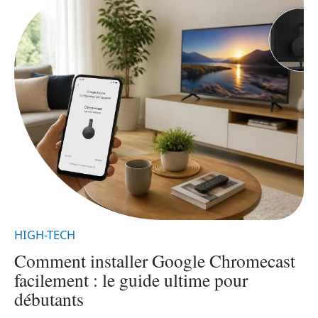
HIGH-TECH
H
Comment installer Google Chromecast
facilement : le guide ultime pour
débutants
,
L
u