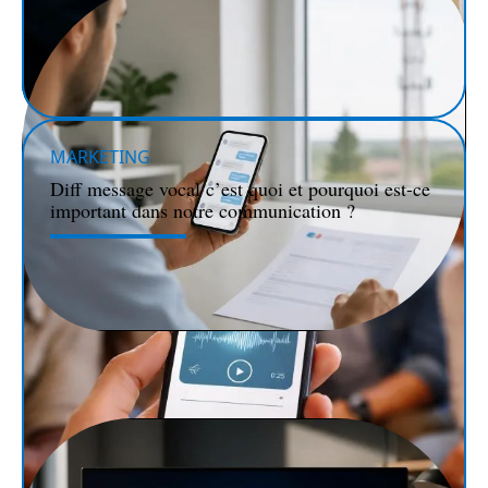
MARKETING
Diff message vocal c’est quoi et pourquoi est-ce
important dans notre communication ?
SÉCURITÉ
Comment récupérer les SMS effacés grâce à votre
opérateur téléphonique