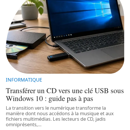
INFORMATIQUE
Transférer un CD vers une clé USB sous
P
Windows 10 : guide pas à pas
La transition vers le numérique transforme la
D
de
manière dont nous accédons à la musique et aux
d
fichiers multimédias. Les lecteurs de CD, jadis
p
omniprésents,
…