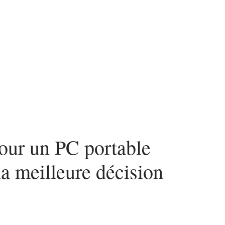
urité
SEO
Web
our un PC portable
la meilleure décision