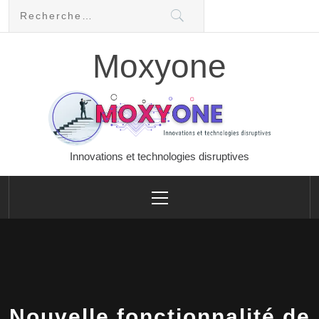
Skip
Rechercher :
to
content
Moxyone
Innovations et technologies disruptives
Primary
Menu
Nouvelle fonctionnalité de