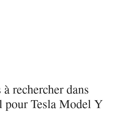
urité
SEO
Web
s à rechercher dans
l pour Tesla Model Y