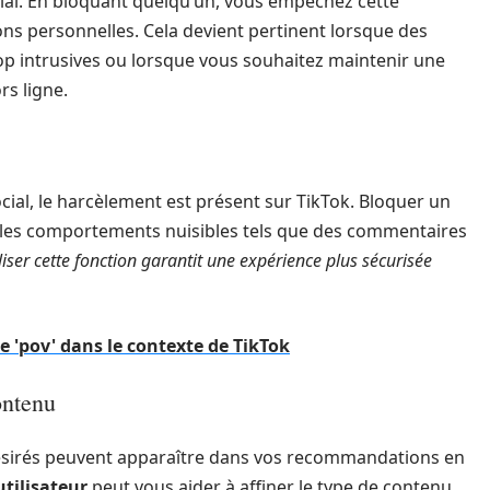
ial. En bloquant quelqu’un, vous empêchez cette
ns personnelles. Cela devient pertinent lorsque des
op intrusives ou lorsque vous souhaitez maintenir une
rs ligne.
al, le harcèlement est présent sur TikTok. Bloquer un
er les comportements nuisibles tels que des commentaires
liser cette fonction garantit une expérience plus sécurisée
 'pov' dans le contexte de TikTok
ontenu
ésirés peuvent apparaître dans vos recommandations en
tilisateur
peut vous aider à affiner le type de contenu