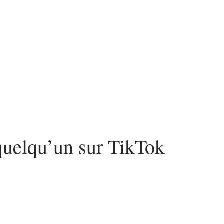
urité
SEO
Web
uelqu’un sur TikTok