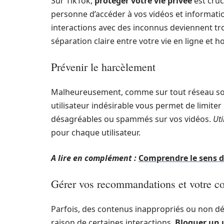
Sur TikTok,
protéger votre vie privée
est cruc
personne d’accéder à vos vidéos et informatio
interactions avec des inconnus deviennent tr
séparation claire entre votre vie en ligne et ho
Prévenir le harcèlement
Malheureusement, comme sur tout réseau soci
utilisateur indésirable vous permet de limit
désagréables ou spammés sur vos vidéos.
Uti
pour chaque utilisateur.
A lire en complément :
Comprendre le sens de
Gérer vos recommandations et votre c
Parfois, des contenus inappropriés ou non d
raison de certaines interactions.
Bloquer un u