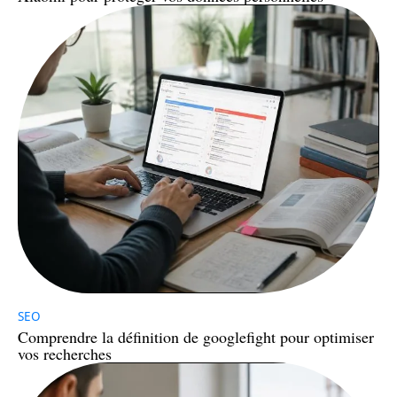
SEO
Comprendre la définition de googlefight pour optimiser
vos recherches