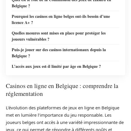
Belgique ?
Pourquoi les casinos en ligne belges ont-ils besoin d’une
licence A+ ?
Quelles mesures sont mises en place pour protéger les
joueurs vulnérables ?
Puis-je jouer sur des casinos internationaux depuis la
Belgique ?
L’accès aux jeux est-il limité par âge en Belgique ?
Casinos en ligne en Belgique : comprendre la
réglementation
L’évolution des plateformes de jeux en ligne en Belgique
met en lumière l’importance du jeu responsable. Les
joueurs belges ont accès à une variété impressionnante de
jeux, ce qui permet de répondre à différents goûts et