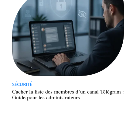
SÉCURITÉ
Cacher la liste des membres d’un canal Télégram :
Guide pour les administrateurs