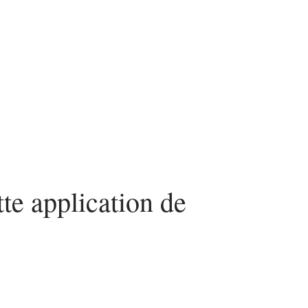
urité
SEO
Web
tte application de
e