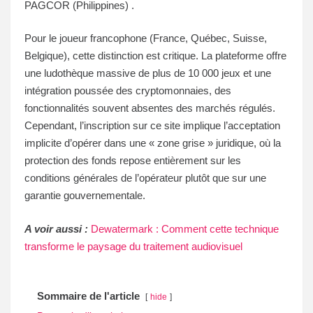
PAGCOR (Philippines) .
Pour le joueur francophone (France, Québec, Suisse,
Belgique), cette distinction est critique. La plateforme offre
une ludothèque massive de plus de 10 000 jeux et une
intégration poussée des cryptomonnaies, des
fonctionnalités souvent absentes des marchés régulés.
Cependant, l’inscription sur ce site implique l’acceptation
implicite d’opérer dans une « zone grise » juridique, où la
protection des fonds repose entièrement sur les
conditions générales de l’opérateur plutôt que sur une
garantie gouvernementale.
A voir aussi :
Dewatermark : Comment cette technique
transforme le paysage du traitement audiovisuel
Sommaire de l'article
hide