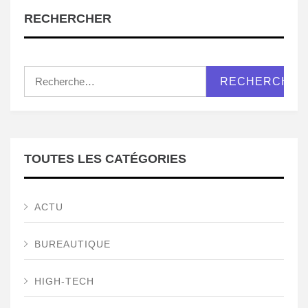
RECHERCHER
Rechercher :
TOUTES LES CATÉGORIES
ACTU
BUREAUTIQUE
HIGH-TECH