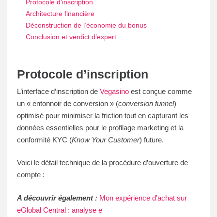
Protocole d’inscription
Architecture financière
Déconstruction de l’économie du bonus
Conclusion et verdict d’expert
Protocole d’inscription
L’interface d’inscription de
Vegasino
est conçue comme
un « entonnoir de conversion » (
conversion funnel
)
optimisé pour minimiser la friction tout en capturant les
données essentielles pour le profilage marketing et la
conformité KYC (
Know Your Customer
) future.
Voici le détail technique de la procédure d’ouverture de
compte :
A découvrir également :
Mon expérience d'achat sur
eGlobal Central : analyse e