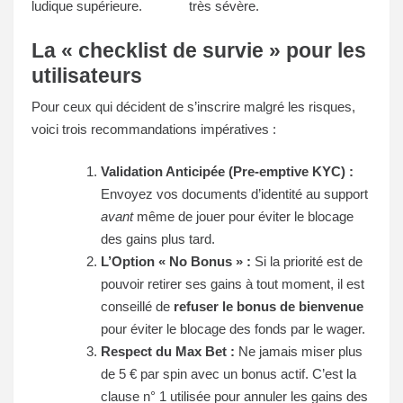
ludique supérieure.
très sévère.
La « checklist de survie » pour les
utilisateurs
Pour ceux qui décident de s’inscrire malgré les risques,
voici trois recommandations impératives :
Validation Anticipée (Pre-emptive KYC) :
Envoyez vos documents d’identité au support
avant
même de jouer pour éviter le blocage
des gains plus tard.
L’Option « No Bonus » :
Si la priorité est de
pouvoir retirer ses gains à tout moment, il est
conseillé de
refuser le bonus de bienvenue
pour éviter le blocage des fonds par le wager.
Respect du Max Bet :
Ne jamais miser plus
de 5 € par spin avec un bonus actif. C’est la
clause n° 1 utilisée pour annuler les gains des