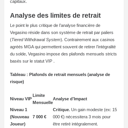
capitaux.
Analyse des limites de retrait
Le point le plus critique de l’analyse financière de
Vegasino réside dans son système de retrait par paliers
(
Tiered Withdrawal System
). Contrairement aux casinos
agréés MGA qui permettent souvent de retirer l’intégralité
du solde, Vegasino impose des plafonds mensuels stricts
basés sur le statut VIP .
Tableau : Plafonds de retrait mensuels (analyse de
risque)
Limite
Niveau VIP
Analyse d’Impact
Mensuelle
Niveau 1
Critique.
Un gain modeste (ex: 15
(Nouveau
7 000 €
000 €) nécessitera 3 mois pour
Joueur)
être retiré intégralement.