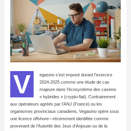
V
egasino s’est imposé durant l’exercice
2024-2025 comme une étude de cas
majeure dans l’écosystème des casinos
« hybrides » (crypto-fiat). Contrairement
aux opérateurs agréés par l’ANJ (France) ou les
organismes provinciaux canadiens, Vegasino opère sous
une licence offshore—récemment identifiée comme
provenant de l’Autorité des Jeux d’Anjouan ou de la