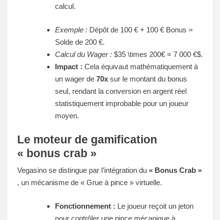
calcul.
Exemple :
Dépôt de 100 € + 100 € Bonus =
Solde de 200 €.
Calcul du Wager :
$35 \times 200€ = 7 000 €$.
Impact :
Cela équivaut mathématiquement à
un wager de
70x
sur le montant du bonus
seul, rendant la conversion en argent réel
statistiquement improbable pour un joueur
moyen.
Le moteur de gamification
« bonus crab »
Vegasino se distingue par l’intégration du
« Bonus Crab »
, un mécanisme de « Grue à pince » virtuelle.
Fonctionnement :
Le joueur reçoit un jeton
pour contrôler une pince mécanique à