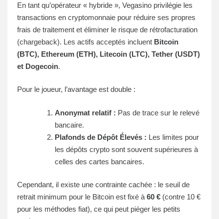
En tant qu’opérateur « hybride », Vegasino privilégie les
transactions en cryptomonnaie pour réduire ses propres
frais de traitement et éliminer le risque de rétrofacturation
(chargeback). Les actifs acceptés incluent
Bitcoin
(BTC), Ethereum (ETH), Litecoin (LTC), Tether (USDT)
et Dogecoin
.
Pour le joueur, l’avantage est double :
Anonymat relatif :
Pas de trace sur le relevé
bancaire.
Plafonds de Dépôt Élevés :
Les limites pour
les dépôts crypto sont souvent supérieures à
celles des cartes bancaires.
Cependant, il existe une contrainte cachée : le seuil de
retrait minimum pour le Bitcoin est fixé à
60 €
(contre 10 €
pour les méthodes fiat), ce qui peut piéger les petits