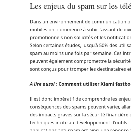
Les enjeux du spam sur les té
Dans un environnement de communication où l
mobiles ont commencé à subir l’assaut de div
promotionnels non sollicités et les notificat
Selon certaines études, jusqu’à 50% des utili
spam au moins une fois par semaine. Ces intr
peuvent également compromettre la sécurité d
sont conçus pour tromper les destinataires e
A lire aussi :
Comment utiliser Xiami fastbo
Il est donc impératif de comprendre les enjeux
conséquences des spams peuvent varier, allan
des impacts graves sur la sécurité financière d
techniques incite au développement d’outils c
applications anti-spam est ainsi une réponse 