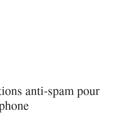
urité
SEO
Web
tions anti-spam pour
éphone