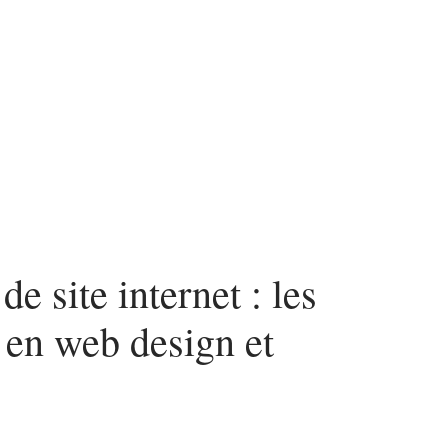
urité
SEO
Web
e site internet : les
 en web design et