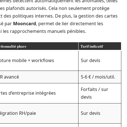
tèmes détectent automatiquement les anomalies, telles
des plafonds autorisés. Cela non seulement protège
ct des politiques internes. De plus, la gestion des cartes
sé par
Mooncard
, permet de lier directement les
nsi les rapprochements manuels pénibles.
tionnalité phare
Tarif indicatif
pture mobile + workflows
Sur devis
R avancé
5-6 € / mois/util.
Forfaits / sur
tes d’entreprise intégrées
devis
tégration RH/paie
Sur devis