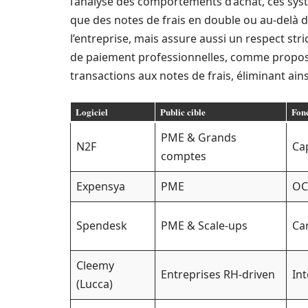
l’analyse des comportements d’achat, ces sys
que des notes de frais en double ou au-delà 
l’entreprise, mais assure aussi un respect stri
de paiement professionnelles, comme propo
transactions aux notes de frais, éliminant ai
Logiciel
Public cible
Fonc
PME & Grands
N2F
Ca
comptes
Expensya
PME
OC
Spendesk
PME & Scale-ups
Car
Cleemy
Entreprises RH-driven
In
(Lucca)