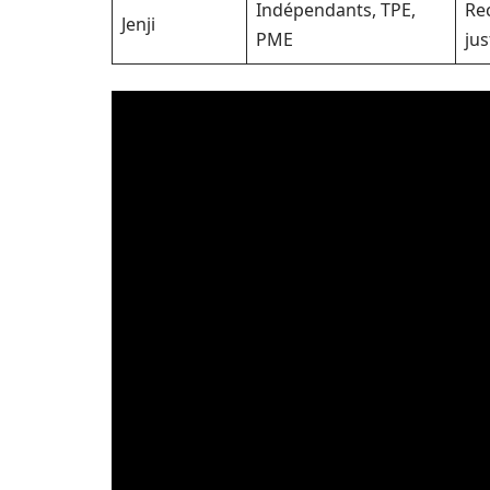
Indépendants, TPE,
Re
Jenji
PME
jus