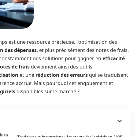
ps est une ressource précieuse, l’optimisation des
on des dépenses
, et plus précisément des notes de frais,
t constamment des solutions pour gagner en
efficacité
otes de frais
deviennent ainsi des outils
isation
et une
réduction des erreurs
qui se traduisent
arence accrue. Mais pourquoi cet engouement et
giciels
disponibles sur le marché ?
is en
Tendances et innovations : les atouts des logiciels en 2025