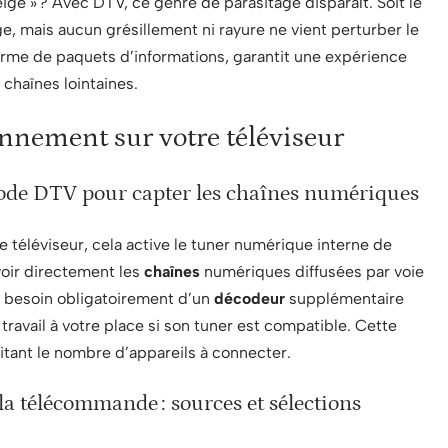
ige » ? Avec DTV, ce genre de parasitage disparaît. Soit le
ge, mais aucun grésillement ni rayure ne vient perturber le
orme de paquets d’informations, garantit une expérience
chaînes lointaines.
onnement sur votre téléviseur
mode DTV pour capter les chaînes numériques
e téléviseur, cela active le tuner numérique interne de
voir directement les
chaînes
numériques diffusées par voie
s besoin obligatoirement d’un
décodeur
supplémentaire
le travail à votre place si son tuner est compatible. Cette
mitant le nombre d’appareils à connecter.
 télécommande : sources et sélections