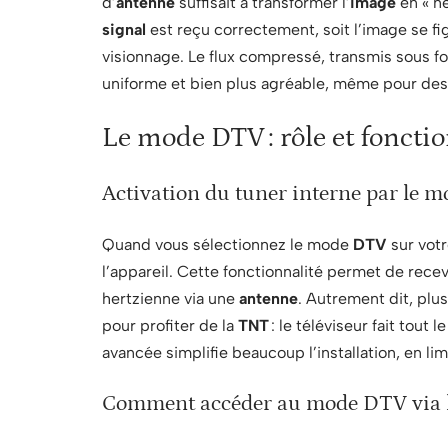
d’
antenne
suffisait à transformer l’
image
en « ne
signal
est reçu correctement, soit l’image se fi
visionnage. Le flux compressé, transmis sous f
uniforme et bien plus agréable, même pour des 
Le mode DTV : rôle et foncti
Activation du tuner interne par le 
Quand vous sélectionnez le mode
DTV
sur votr
l’appareil. Cette fonctionnalité permet de rece
hertzienne via une
antenne
. Autrement dit, plu
pour profiter de la
TNT
: le téléviseur fait tout 
avancée simplifie beaucoup l’installation, en li
Comment accéder au mode DTV via la