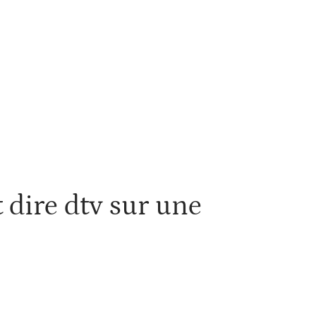
ité
SEO
Web
 dire dtv sur une