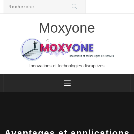
Skip
Rechercher :
to
content
Moxyone
Innovations et technologies disruptives
Primary
Menu
Avantages et applications