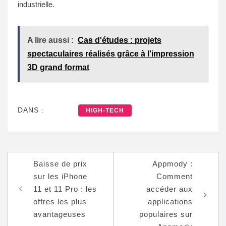
industrielle.
A lire aussi :
Cas d'études : projets
spectaculaires réalisés grâce à l'impression
3D grand format
DANS :
HIGH-TECH
Navigation
Baisse de prix
Appmody :
de
sur les iPhone
Comment
l’article
11 et 11 Pro : les
accéder aux
offres les plus
applications
avantageuses
populaires sur